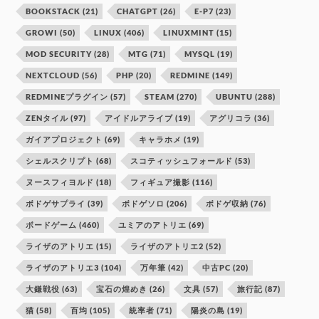
BOOKSTACK
(21)
CHATGPT
(26)
E-P7
(23)
GROWI
(50)
LINUX
(406)
LINUXMINT
(15)
MOD SECURITY
(28)
MTG
(71)
MYSQL
(19)
NEXTCLOUD
(56)
PHP
(20)
REDMINE
(149)
REDMINEプラグイン
(57)
STEAM
(270)
UBUNTU
(288)
ZENタイル
(97)
アイドルアライブ
(19)
アグリコラ
(36)
ガイアプロジェクト
(69)
キャラホメ
(19)
シェルスクリプト
(68)
スコティッシュフォールド
(53)
ヌースフィヨルド
(18)
フィギュア撮影
(116)
ボドゲサプライ
(39)
ボドゲソロ
(206)
ボドゲ収納
(76)
ボードゲーム
(460)
ユミアのアトリエ
(69)
ライザのアトリエ
(15)
ライザのアトリエ2
(52)
ライザのアトリエ3
(104)
万年筆
(42)
中古PC
(20)
大鎌戦役
(63)
宝石の煌めき
(26)
文具
(57)
旅行記
(87)
猫
(58)
百均
(105)
統率者
(71)
陽炎の島
(19)