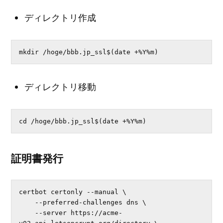
ディレクトリ作成
mkdir /hoge/bbb.jp_ssl$(date +%Y%m)
ディレクトリ移動
cd /hoge/bbb.jp_ssl$(date +%Y%m)
証明書発行
certbot certonly --manual \

    --preferred-challenges dns \

    --server https://acme-