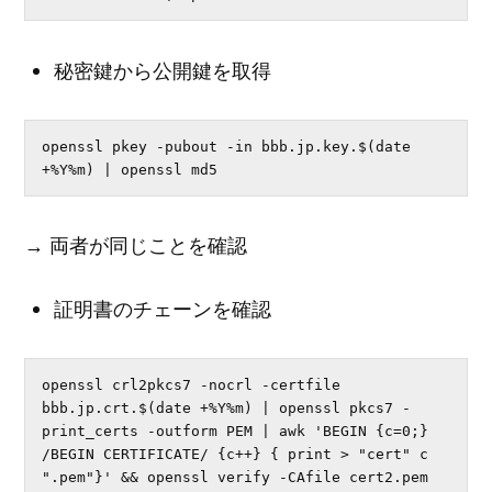
秘密鍵から公開鍵を取得
openssl pkey -pubout -in bbb.jp.key.$(date 
+%Y%m) | openssl md5
→ 両者が同じことを確認
証明書のチェーンを確認
openssl crl2pkcs7 -nocrl -certfile 
bbb.jp.crt.$(date +%Y%m) | openssl pkcs7 -
print_certs -outform PEM | awk 'BEGIN {c=0;} 
/BEGIN CERTIFICATE/ {c++} { print > "cert" c 
".pem"}' && openssl verify -CAfile cert2.pem 