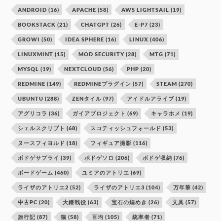
ANDROID
(16)
APACHE
(58)
AWS LIGHTSAIL
(19)
BOOKSTACK
(21)
CHATGPT
(26)
E-P7
(23)
GROWI
(50)
IDEA SPHERE
(16)
LINUX
(406)
LINUXMINT
(15)
MOD SECURITY
(28)
MTG
(71)
MYSQL
(19)
NEXTCLOUD
(56)
PHP
(20)
REDMINE
(149)
REDMINEプラグイン
(57)
STEAM
(270)
UBUNTU
(288)
ZENタイル
(97)
アイドルアライブ
(19)
アグリコラ
(36)
ガイアプロジェクト
(69)
キャラホメ
(19)
シェルスクリプト
(68)
スコティッシュフォールド
(53)
ヌースフィヨルド
(18)
フィギュア撮影
(116)
ボドゲサプライ
(39)
ボドゲソロ
(206)
ボドゲ収納
(76)
ボードゲーム
(460)
ユミアのアトリエ
(69)
ライザのアトリエ2
(52)
ライザのアトリエ3
(104)
万年筆
(42)
中古PC
(20)
大鎌戦役
(63)
宝石の煌めき
(26)
文具
(57)
旅行記
(87)
猫
(58)
百均
(105)
統率者
(71)