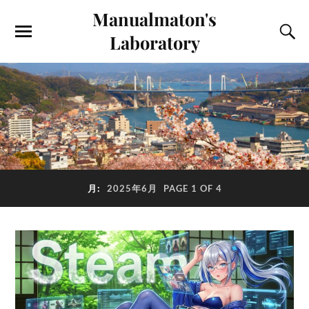
Manualmaton's
Laboratory
月:
2025年6月
PAGE 1 OF 4