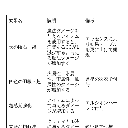
効果名
説明
備考
魔法ダメージを
与えるアイテム
エッセンスによ
を使用すると、
り効果テーブル
天の隕石・超
消費するCCが1
を更に上げて発
減少する。与え
現
る魔法ダメージ
が増加する
火属性、氷属
性、雷属性、風
蒼星の羽衣で付
四色の羽根・超
属性のダメージ
与
が増加する
アイテムによっ
エルシオンハー
超感覚強化
て与えるダメー
プで付与
ジが増加する
クリティカル時
立派な切れ味
に与えるダメー
鋭い爪で付与