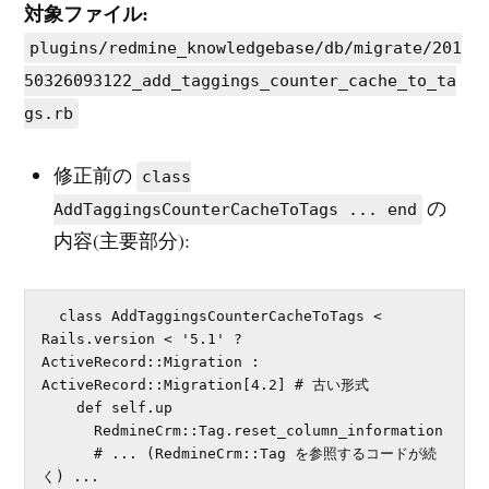
対象ファイル:
plugins/redmine_knowledgebase/db/migrate/201
50326093122_add_taggings_counter_cache_to_ta
gs.rb
修正前の
class
の
AddTaggingsCounterCacheToTags ... end
内容(主要部分):
  class AddTaggingsCounterCacheToTags < 
Rails.version < '5.1' ? 
ActiveRecord::Migration : 
ActiveRecord::Migration[4.2] # 古い形式

    def self.up

      RedmineCrm::Tag.reset_column_information

      # ... (RedmineCrm::Tag を参照するコードが続
く) ...
