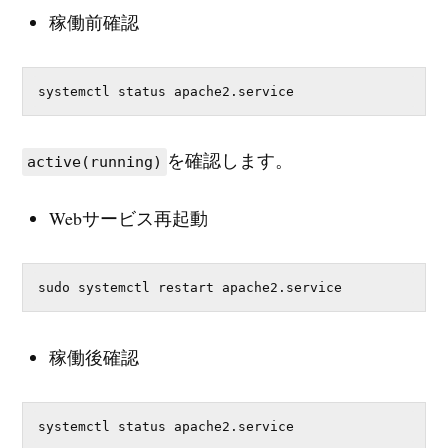
稼働前確認
systemctl status apache2.service
を確認します。
active(running)
Webサービス再起動
sudo systemctl restart apache2.service
稼働後確認
systemctl status apache2.service