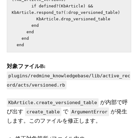
        if defined?(KbArticle) && 
KbArticle.respond_to?(:drop_versioned_table)

          KbArticle.drop_versioned_table

        end

      end

    end

  end
対象ファイルB:
plugins/redmine_knowledgebase/lib/active_rec
ord/acts/versioned.rb
が内部で呼
KbArticle.create_versioned_table
び出す
で
が発生
create_table
ArgumentError
します。このファイルを修正します。