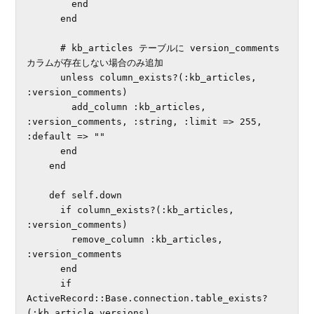
        end

      end

      # kb_articles テーブルに version_comments 
カラムが存在しない場合のみ追加

      unless column_exists?(:kb_articles, 
:version_comments)

        add_column :kb_articles, 
:version_comments, :string, :limit => 255, 
:default => ""

      end

    end

    def self.down

      if column_exists?(:kb_articles, 
:version_comments)

        remove_column :kb_articles, 
:version_comments

      end

      if 
ActiveRecord::Base.connection.table_exists?
(:kb_article_versions)
