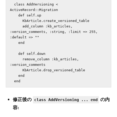
  class AddVersioning < 
ActiveRecord::Migration

    def self.up

      KbArticle.create_versioned_table

      add_column :kb_articles, 
:version_comments, :string, :limit => 255, 
:default => ""

    end

    def self.down

      remove_column :kb_articles, 
:version_comments

      KbArticle.drop_versioned_table

    end

  end
修正後の
の内
class AddVersioning ... end
容: