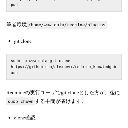
pwd
筆者環境
/home/www-data/redmine/plugins
git clone
sudo -u www-data git clone 
https://github.com/alexbevi/redmine_knowledgeb
ase
Redmineの実行ユーザでgit cloneとした方が、後に
する手間が省けます。
sudo chown
clone確認