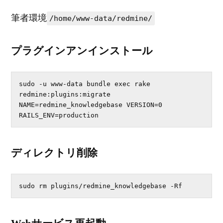
筆者環境
/home/www-data/redmine/
プラグインアンインストール
sudo -u www-data bundle exec rake 
redmine:plugins:migrate 
NAME=redmine_knowledgebase VERSION=0 
RAILS_ENV=production
ディレクトリ削除
sudo rm plugins/redmine_knowledgebase -Rf