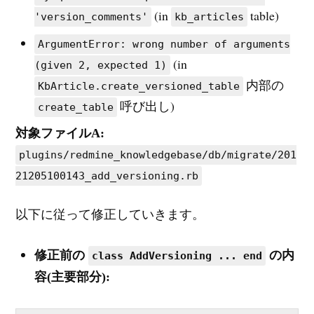
(in
table)
'version_comments'
kb_articles
ArgumentError: wrong number of arguments
(in
(given 2, expected 1)
内部の
KbArticle.create_versioned_table
呼び出し)
create_table
対象ファイルA:
plugins/redmine_knowledgebase/db/migrate/201
21205100143_add_versioning.rb
以下に従って修正していきます。
修正前の
の内
class AddVersioning ... end
容(主要部分):