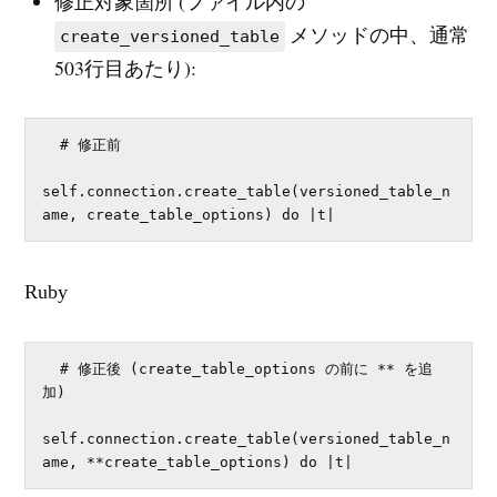
修正対象箇所 (ファイル内の
メソッドの中、通常
create_versioned_table
503行目あたり):
  # 修正前

self.connection.create_table(versioned_table_n
ame, create_table_options) do |t|
Ruby
  # 修正後 (create_table_options の前に ** を追
加)

self.connection.create_table(versioned_table_n
ame, **create_table_options) do |t|