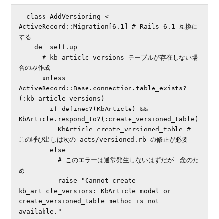
  class AddVersioning < 
ActiveRecord::Migration[6.1] # Rails 6.1 互換に
する

    def self.up

      # kb_article_versions テーブルが存在しない場
合のみ作成

      unless 
ActiveRecord::Base.connection.table_exists?
(:kb_article_versions)

        if defined?(KbArticle) && 
KbArticle.respond_to?(:create_versioned_table)

          KbArticle.create_versioned_table # 
この呼び出しは次の acts/versioned.rb の修正が必要

        else

          # このエラーは通常発生しないはずだが、念のた
め

          raise "Cannot create 
kb_article_versions: KbArticle model or 
create_versioned_table method is not 
available."
