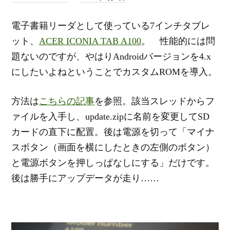
電子書籍リーダとして使っている7インチタブレ
ット、
ACER ICONIA TAB A100
。 性能的には問
題ないのですが、やはりAndroidバージョンを4.x
にしたいよねということでカスタムROMを導入。
方法は
こちらの記事
を参照。該当スレッドからフ
ァイルを入手し、update.zipに名前を変更してSD
カードの直下に配置。後は電源を切って「マイナ
スボタン（画面を横にしたときの左側のボタン）
と電源ボタンを押しっぱなしにする」だけです。
後は勝手にアップデータが走り……