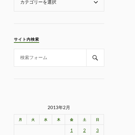
サイト内検索
2013年2月
月
火
水
木
金
土
日
1
2
3