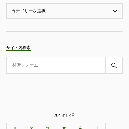
サイト内検索
2013年2月
月
火
水
木
金
土
日