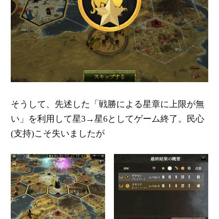
そうして、先述した「戦勝による星章に上限が無
い」を利用して星3→星6としてゲーム終了。民心
(支持)こそ失いましたが