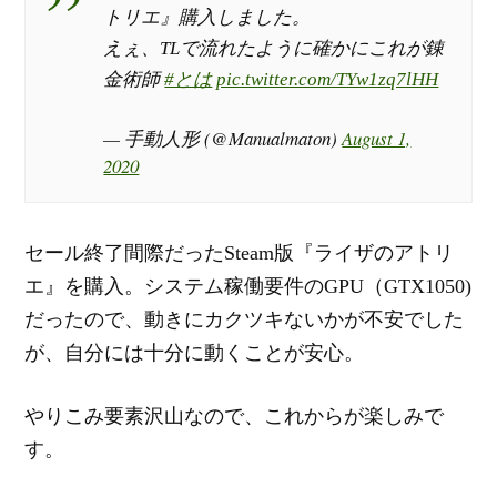
トリエ』購入しました。
えぇ、TLで流れたように確かにこれが錬
金術師
#とは
pic.twitter.com/TYw1zq7lHH
— 手動人形 (@Manualmaton)
August 1,
2020
セール終了間際だったSteam版『ライザのアトリ
エ』を購入。システム稼働要件のGPU（GTX1050)
だったので、動きにカクツキないかが不安でした
が、自分には十分に動くことが安心。
やりこみ要素沢山なので、これからが楽しみで
す。