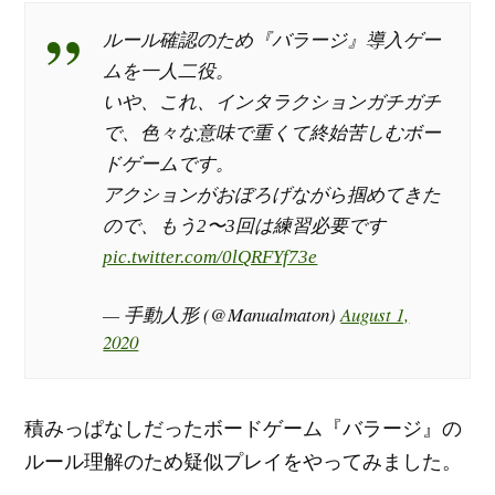
ルール確認のため『バラージ』導入ゲー
ムを一人二役。
いや、これ、インタラクションガチガチ
で、色々な意味で重くて終始苦しむボー
ドゲームです。
アクションがおぼろげながら掴めてきた
ので、もう2〜3回は練習必要です
pic.twitter.com/0lQRFYf73e
— 手動人形 (@Manualmaton)
August 1,
2020
積みっぱなしだったボードゲーム『バラージ』の
ルール理解のため疑似プレイをやってみました。