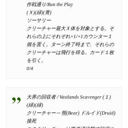
作戦通り/Run the Play
(Ｘ)(緑)(青)
ソーサリー
クリーチャー最大Ｘ体を対象とする。そ
れらの上にそれぞれ+1/+1カウンター１
個を置く。ターン終了時まで、それらの
クリーチャーは飛行を得る。カード１枚
を引く。
0/4
大界の回収者 / Vastlands Scavenger (１)
(緑)(緑)
クリーチャー ─ 熊(Bear) ドルイド(Druid)
接死