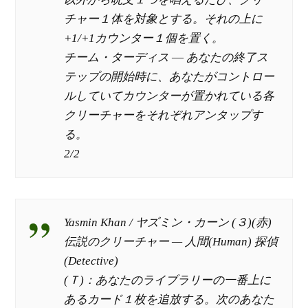
チャー１体を対象とする。それの上に
+1/+1カウンター１個を置く。
チーム・ターディス ― あなたの終了ス
テップの開始時に、あなたがコントロー
ルしていてカウンターが置かれている各
クリーチャーをそれぞれアンタップす
る。
2/2
Yasmin Khan / ヤズミン・カーン (３)(赤)
伝説のクリーチャー — 人間(Human) 探偵
(Detective)
(Ｔ)：あなたのライブラリーの一番上に
あるカード１枚を追放する。次のあなた