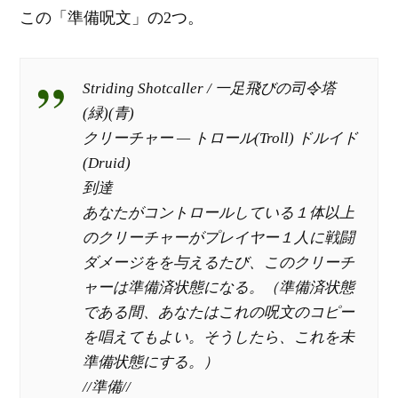
この「準備呪文」の2つ。
Striding Shotcaller / 一足飛びの司令塔
(緑)(青)
クリーチャー — トロール(Troll) ドルイド
(Druid)
到達
あなたがコントロールしている１体以上
のクリーチャーがプレイヤー１人に戦闘
ダメージをを与えるたび、このクリーチ
ャーは準備済状態になる。（準備済状態
である間、あなたはこれの呪文のコピー
を唱えてもよい。そうしたら、これを未
準備状態にする。）
//準備//