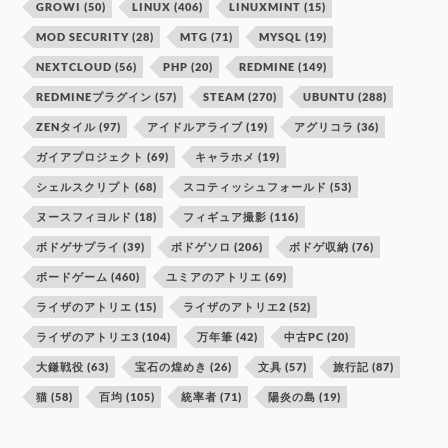
GROWI
(50)
LINUX
(406)
LINUXMINT
(15)
MOD SECURITY
(28)
MTG
(71)
MYSQL
(19)
NEXTCLOUD
(56)
PHP
(20)
REDMINE
(149)
REDMINEプラグイン
(57)
STEAM
(270)
UBUNTU
(288)
ZENタイル
(97)
アイドルアライブ
(19)
アグリコラ
(36)
ガイアプロジェクト
(69)
キャラホメ
(19)
シェルスクリプト
(68)
スコティッシュフォールド
(53)
ヌースフィヨルド
(18)
フィギュア撮影
(116)
ボドゲサプライ
(39)
ボドゲソロ
(206)
ボドゲ収納
(76)
ボードゲーム
(460)
ユミアのアトリエ
(69)
ライザのアトリエ
(15)
ライザのアトリエ2
(52)
ライザのアトリエ3
(104)
万年筆
(42)
中古PC
(20)
大鎌戦役
(63)
宝石の煌めき
(26)
文具
(57)
旅行記
(87)
猫
(58)
百均
(105)
統率者
(71)
陽炎の島
(19)