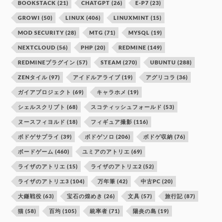
BOOKSTACK
(21)
CHATGPT
(26)
E-P7
(23)
GROWI
(50)
LINUX
(406)
LINUXMINT
(15)
MOD SECURITY
(28)
MTG
(71)
MYSQL
(19)
NEXTCLOUD
(56)
PHP
(20)
REDMINE
(149)
REDMINEプラグイン
(57)
STEAM
(270)
UBUNTU
(288)
ZENタイル
(97)
アイドルアライブ
(19)
アグリコラ
(36)
ガイアプロジェクト
(69)
キャラホメ
(19)
シェルスクリプト
(68)
スコティッシュフォールド
(53)
ヌースフィヨルド
(18)
フィギュア撮影
(116)
ボドゲサプライ
(39)
ボドゲソロ
(206)
ボドゲ収納
(76)
ボードゲーム
(460)
ユミアのアトリエ
(69)
ライザのアトリエ
(15)
ライザのアトリエ2
(52)
ライザのアトリエ3
(104)
万年筆
(42)
中古PC
(20)
大鎌戦役
(63)
宝石の煌めき
(26)
文具
(57)
旅行記
(87)
猫
(58)
百均
(105)
統率者
(71)
陽炎の島
(19)