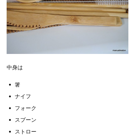
中身は
箸
ナイフ
フォーク
スプーン
ストロー