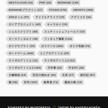
NEXTCLOUD
(56)
PHP
(20)
REDMINE
(149)
REDMINEプラグイン
(57)
STEAM
(270)
UBUNTU
(288)
ZENタイル
(97)
アイドルアライブ
(19)
アグリコラ
(36)
ガイアプロジェクト
(69)
キャラホメ
(19)
シェルスクリプト
(68)
スコティッシュフォールド
(53)
ヌースフィヨルド
(18)
フィギュア撮影
(116)
ボドゲサプライ
(39)
ボドゲソロ
(206)
ボドゲ収納
(76)
ボードゲーム
(460)
ユミアのアトリエ
(69)
ライザのアトリエ
(15)
ライザのアトリエ2
(52)
ライザのアトリエ3
(104)
万年筆
(42)
中古PC
(20)
大鎌戦役
(63)
宝石の煌めき
(26)
文具
(57)
旅行記
(87)
猫
(58)
百均
(105)
統率者
(71)
陽炎の島
(19)
&
POWERED BY
WORDPRESS
THEME BY
ANDERS NORÉN