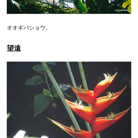
オオギバショウ。
望遠