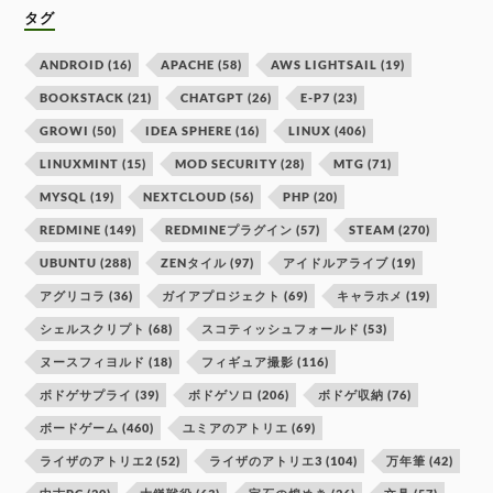
タグ
ANDROID
(16)
APACHE
(58)
AWS LIGHTSAIL
(19)
BOOKSTACK
(21)
CHATGPT
(26)
E-P7
(23)
GROWI
(50)
IDEA SPHERE
(16)
LINUX
(406)
LINUXMINT
(15)
MOD SECURITY
(28)
MTG
(71)
MYSQL
(19)
NEXTCLOUD
(56)
PHP
(20)
REDMINE
(149)
REDMINEプラグイン
(57)
STEAM
(270)
UBUNTU
(288)
ZENタイル
(97)
アイドルアライブ
(19)
アグリコラ
(36)
ガイアプロジェクト
(69)
キャラホメ
(19)
シェルスクリプト
(68)
スコティッシュフォールド
(53)
ヌースフィヨルド
(18)
フィギュア撮影
(116)
ボドゲサプライ
(39)
ボドゲソロ
(206)
ボドゲ収納
(76)
ボードゲーム
(460)
ユミアのアトリエ
(69)
ライザのアトリエ2
(52)
ライザのアトリエ3
(104)
万年筆
(42)