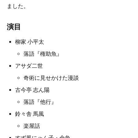
ました。
演目
柳家 小平太
落語『権助魚』
アサダ二世
奇術に見せかけた漫談
古今亭 志ん陽
落語『他行』
鈴々舎 馬風
楽屋話
すず風にゃん子・金魚