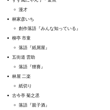
漫才
林家彦いち
創作落語『みんな知っている』
柳亭 市童
落語『紙屑屋』
五街道 雲助
落語『狸賽』
林屋 二楽
紙切り
古今亭 菊之丞
落語『親子酒』