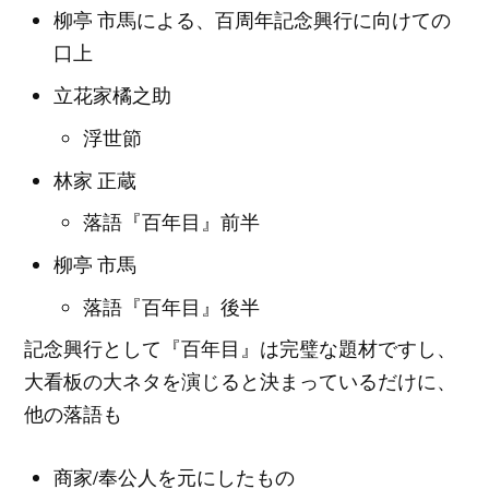
柳亭 市馬による、百周年記念興行に向けての
口上
立花家橘之助
浮世節
林家 正蔵
落語『百年目』前半
柳亭 市馬
落語『百年目』後半
記念興行として『百年目』は完璧な題材ですし、
大看板の大ネタを演じると決まっているだけに、
他の落語も
商家/奉公人を元にしたもの