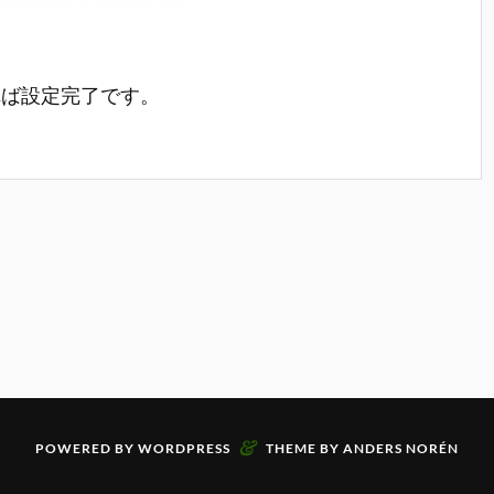
れば設定完了です。
&
POWERED BY
WORDPRESS
THEME BY
ANDERS NORÉN