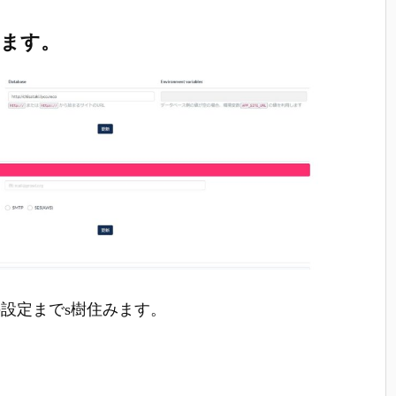
します。
設定までs樹住みます。