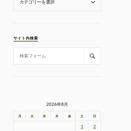
サイト内検索
2026年8月
月
火
水
木
金
土
日
1
2