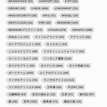
BOOKSTACK
(21)
CHATGPT
(26)
E-P7
(23)
GROWI
(50)
LINUX
(406)
LINUXMINT
(15)
MOD SECURITY
(28)
MTG
(71)
MYSQL
(19)
NEXTCLOUD
(56)
PHP
(20)
REDMINE
(149)
REDMINEプラグイン
(57)
STEAM
(270)
UBUNTU
(288)
ZENタイル
(97)
アイドルアライブ
(19)
アグリコラ
(36)
ガイアプロジェクト
(69)
キャラホメ
(19)
シェルスクリプト
(68)
スコティッシュフォールド
(53)
ヌースフィヨルド
(18)
フィギュア撮影
(116)
ボドゲサプライ
(39)
ボドゲソロ
(206)
ボドゲ収納
(76)
ボードゲーム
(459)
ユミアのアトリエ
(69)
ライザのアトリエ
(15)
ライザのアトリエ2
(52)
ライザのアトリエ3
(104)
万年筆
(42)
中古PC
(20)
大鎌戦役
(63)
宝石の煌めき
(25)
文具
(57)
旅行記
(87)
猫
(58)
百均
(105)
統率者
(71)
陽炎の島
(19)