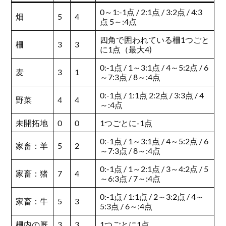
0～1:-1点 / 2:1点 / 3:2点 / 4:3
畑
5
4
点 5～:4点
四角で囲われている柵1つごと
柵
3
3
に1点（最大4)
0:-1点 / 1～3:1点 / 4～5:2点 / 6
麦
3
1
～7:3点 / 8～:4点
0:-1点 / 1:1点 2:2点 / 3:3点 / 4
野菜
4
4
～:4点
未開拓地
0
0
1つごとに-1点
0:-1点 / 1～3:1点 / 4～5:2点 / 6
家畜：羊
5
2
～7:3点 / 8～:4点
0:-1点 / 1～2:1点 / 3～4:2点 / 5
家畜：猪
7
4
～6:3点 / 7～:4点
0:-1点 / 1:1点 / 2～3:2点 / 4～
家畜：牛
5
3
5:3点 / 6～:4点
柵内の厩
3
3
1つごとに1点