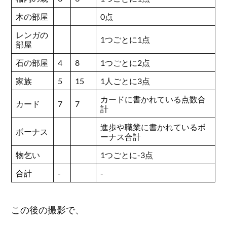
木の部屋
0点
レンガの
1つごとに1点
部屋
石の部屋
4
8
1つごとに2点
家族
5
15
1人ごとに3点
カードに書かれている点数合
カード
7
7
計
進歩や職業に書かれているボ
ボーナス
ーナス合計
物乞い
1つごとに-3点
合計
-
-
この後の撮影で、