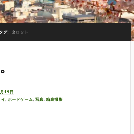
タグ:
タロット
。
1月19日
ライ
,
ボードゲーム
,
写真
,
箱庭撮影