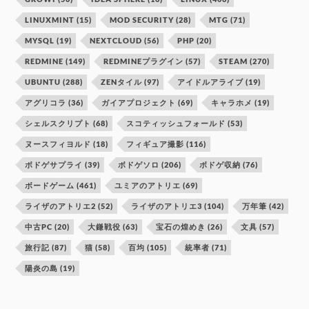
LINUXMINT
(15)
MOD SECURITY
(28)
MTG
(71)
MYSQL
(19)
NEXTCLOUD
(56)
PHP
(20)
REDMINE
(149)
REDMINEプラグイン
(57)
STEAM
(270)
UBUNTU
(288)
ZENタイル
(97)
アイドルアライブ
(19)
アグリコラ
(36)
ガイアプロジェクト
(69)
キャラホメ
(19)
シェルスクリプト
(68)
スコティッシュフォールド
(53)
ヌースフィヨルド
(18)
フィギュア撮影
(116)
ボドゲサプライ
(39)
ボドゲソロ
(206)
ボドゲ収納
(76)
ボードゲーム
(461)
ユミアのアトリエ
(69)
ライザのアトリエ2
(52)
ライザのアトリエ3
(104)
万年筆
(42)
中古PC
(20)
大鎌戦役
(63)
宝石の煌めき
(26)
文具
(57)
旅行記
(87)
猫
(58)
百均
(105)
統率者
(71)
陽炎の島
(19)