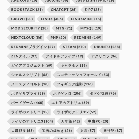
ANDROID
(16)
APACHE
(58)
AWS LIGHTSAIL
(19)
BOOKSTACK
(21)
CHATGPT
(26)
E-P7
(23)
GROWI
(50)
LINUX
(406)
LINUXMINT
(15)
MOD SECURITY
(28)
MTG
(71)
MYSQL
(19)
NEXTCLOUD
(56)
PHP
(20)
REDMINE
(149)
REDMINEプラグイン
(57)
STEAM
(270)
UBUNTU
(288)
ZENタイル
(97)
アイドルアライブ
(19)
アグリコラ
(36)
ガイアプロジェクト
(69)
キャラホメ
(19)
シェルスクリプト
(68)
スコティッシュフォールド
(53)
ヌースフィヨルド
(18)
フィギュア撮影
(116)
ボドゲサプライ
(39)
ボドゲソロ
(206)
ボドゲ収納
(76)
ボードゲーム
(460)
ユミアのアトリエ
(69)
ライザのアトリエ
(15)
ライザのアトリエ2
(52)
ライザのアトリエ3
(104)
万年筆
(42)
中古PC
(20)
大鎌戦役
(63)
宝石の煌めき
(26)
文具
(57)
旅行記
(87)