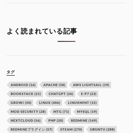
よく読まれている記事
タグ
ANDROID
(16)
APACHE
(58)
AWS LIGHTSAIL
(19)
BOOKSTACK
(21)
CHATGPT
(26)
E-P7
(23)
GROWI
(50)
LINUX
(406)
LINUXMINT
(15)
MOD SECURITY
(28)
MTG
(71)
MYSQL
(19)
NEXTCLOUD
(56)
PHP
(20)
REDMINE
(149)
REDMINEプラグイン
(57)
STEAM
(270)
UBUNTU
(288)