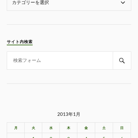
サイト内検索
2013年1月
月
火
水
木
金
土
日