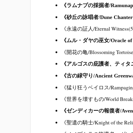
《ラムナプの採掘者/Ramunap Ex
《砂丘の詠唱者/Dune Chanter
《永遠の証人/Eternal Witness(
《ムル・ダヤの巫女/Oracle of M
《開花の亀/Blossoming Tortoi
《アルゴスの庇護者、ティタニア/Titan
《古の緑守り/Ancient Greenw
《猛り狂うベイロス/Rampaging B
《世界を壊すもの/World Break
《ゼンディカーの報復者/Avenger 
《聖遺の騎士/Knight of the Rel