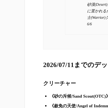
砂漠(Des
に置かれるた
士(Warr
6/6
2026/07/11までのデ
クリーチャー
《砂の斥候/Sand Scout(OTC)
《赦免の天使/Angel of Indemn