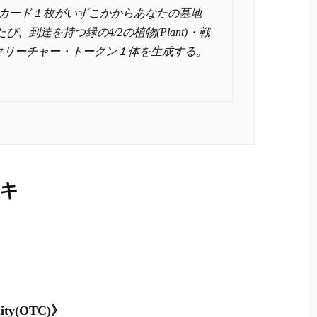
ert)カード１枚がいずこかからあなたの墓地
び、到達を持つ緑の4/2の植物(Plant)・戦
ior)クリーチャー・トークン１体を生成する。
ッキ
》
ity(OTC)》