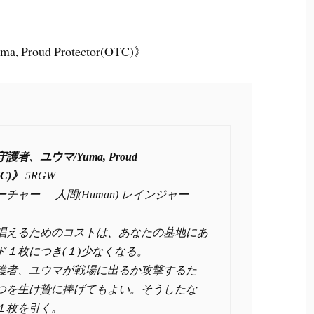
oud Protector(OTC)》
者、ユウマ/Yuma, Proud
OTC)》
5RGW
チャー — 人間(Human) レインジャー
唱えるためのコストは、あなたの墓地にあ
ド１枚につき(１)少なくなる。
護者、ユウマが戦場に出るか攻撃するた
つを生け贄に捧げてもよい。そうしたな
１枚を引く。