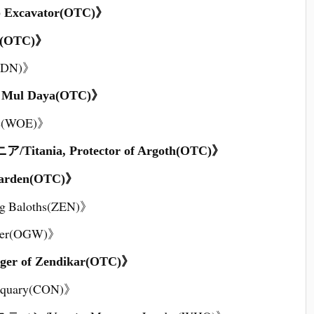
cavator(OTC)》
(OTC)》
5DN)》
ul Daya(OTC)》
se(WOE)》
ia, Protector of Argoth(OTC)》
arden(OTC)》
aloths(ZEN)》
er(OGW)》
of Zendikar(OTC)》
iquary(CON)》