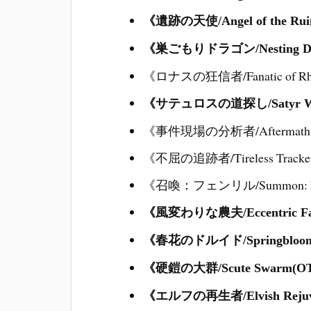
《遺跡の天使/Angel of the Rui
《巣ごもりドラゴン/Nesting Dr
《ロナスの狂信者/Fanatic of Rh
《サテュロスの道探し/Satyr Way
《事件現場の分析者/Aftermath A
《不屈の追跡者/Tireless Tracke
《召喚：フェンリル/Summon: Fen
《風変わりな農夫/Eccentric Fa
《春花のドルイド/Springbloom 
《硬鎧の大群/Scute Swarm(O
《エルフの再生者/Elvish Rejuv