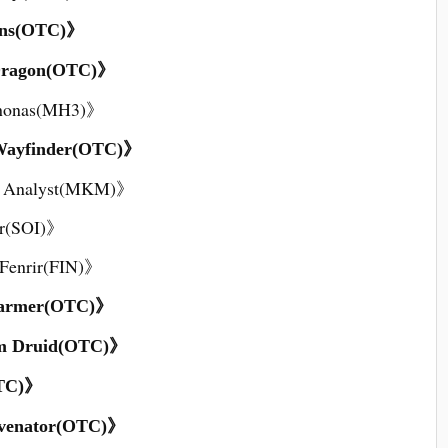
ns(OTC)》
agon(OTC)》
onas(MH3)》
finder(OTC)》
nalyst(MKM)》
r(SOI)》
rir(FIN)》
rmer(OTC)》
Druid(OTC)》
TC)》
enator(OTC)》