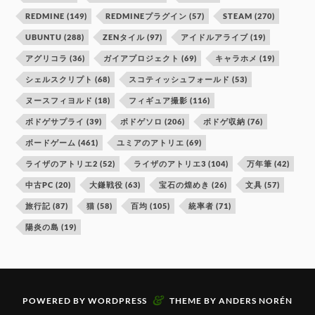
REDMINE
(149)
REDMINEプラグイン
(57)
STEAM
(270)
UBUNTU
(288)
ZENタイル
(97)
アイドルアライブ
(19)
アグリコラ
(36)
ガイアプロジェクト
(69)
キャラホメ
(19)
シェルスクリプト
(68)
スコティッシュフォールド
(53)
ヌースフィヨルド
(18)
フィギュア撮影
(116)
ボドゲサプライ
(39)
ボドゲソロ
(206)
ボドゲ収納
(76)
ボードゲーム
(461)
ユミアのアトリエ
(69)
ライザのアトリエ2
(52)
ライザのアトリエ3
(104)
万年筆
(42)
中古PC
(20)
大鎌戦役
(63)
宝石の煌めき
(26)
文具
(57)
旅行記
(87)
猫
(58)
百均
(105)
統率者
(71)
陽炎の島
(19)
&
POWERED BY
WORDPRESS
THEME BY
ANDERS NORÉN