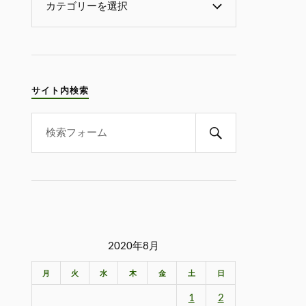
サイト内検索
2020年8月
月
火
水
木
金
土
日
1
2