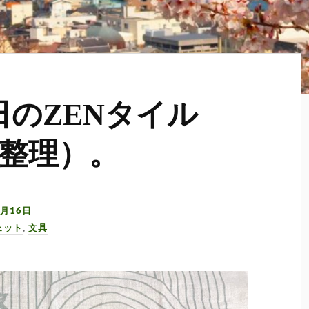
5日のZENタイル
整理）。
8月16日
ェット
,
文具