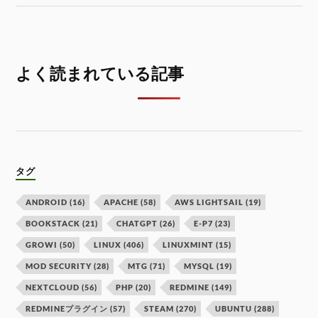
よく読まれている記事
タグ
ANDROID
(16)
APACHE
(58)
AWS LIGHTSAIL
(19)
BOOKSTACK
(21)
CHATGPT
(26)
E-P7
(23)
GROWI
(50)
LINUX
(406)
LINUXMINT
(15)
MOD SECURITY
(28)
MTG
(71)
MYSQL
(19)
NEXTCLOUD
(56)
PHP
(20)
REDMINE
(149)
REDMINEプラグイン
(57)
STEAM
(270)
UBUNTU
(288)