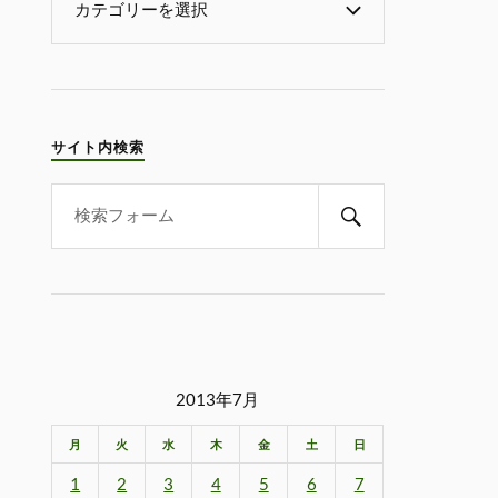
サイト内検索
2013年7月
月
火
水
木
金
土
日
1
2
3
4
5
6
7