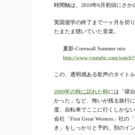
時間軸は、2010年6月初頭にさ
英国遊学の終了まで一ヶ月を切
たまたま聴いていた音楽。
夏影-Cornwall Summer mix
http://www.youtube.com/watc
この、透明感ある歌声のタイトルに飛
2009年の秋に訪れた時
には「寝
かった」など、悔いが残る旅行
度、自転車でここに行くしかな
会社「First Great Western」社の「
き」をしっかりと予約。別のイ