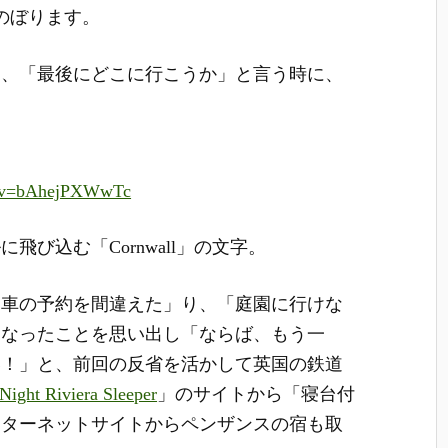
かのぼります。
り、「最後にどこに行こうか」と言う時に、
h?v=bAhejPXWwTc
び込む「Cornwall」の文字。
台車の予約を間違えた」り、「庭園に行けな
になったことを思い出し「ならば、もう一
い！」と、前回の反省を活かして英国の鉄道
Night Riviera Sleeper
」のサイトから「寝台付
ンターネットサイトからペンザンスの宿も取