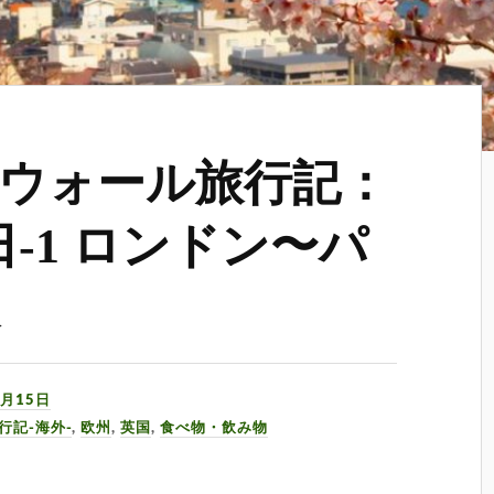
ウォール旅行記：
1日-1 ロンドン〜パ
駅
7月15日
行記-海外-
,
欧州
,
英国
,
食べ物・飲み物