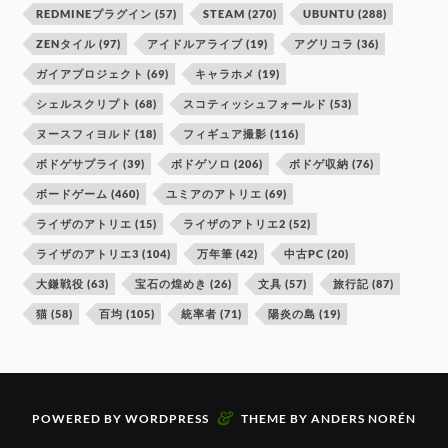
REDMINEプラグイン
(57)
STEAM
(270)
UBUNTU
(288)
ZENタイル
(97)
アイドルアライブ
(19)
アグリコラ
(36)
ガイアプロジェクト
(69)
キャラホメ
(19)
シェルスクリプト
(68)
スコティッシュフォールド
(53)
ヌースフィヨルド
(18)
フィギュア撮影
(116)
ボドゲサプライ
(39)
ボドゲソロ
(206)
ボドゲ収納
(76)
ボードゲーム
(460)
ユミアのアトリエ
(69)
ライザのアトリエ
(15)
ライザのアトリエ2
(52)
ライザのアトリエ3
(104)
万年筆
(42)
中古PC
(20)
大鎌戦役
(63)
宝石の煌めき
(26)
文具
(57)
旅行記
(87)
猫
(58)
百均
(105)
統率者
(71)
陽炎の島
(19)
&
POWERED BY
WORDPRESS
THEME BY
ANDERS NORÉN