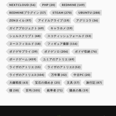
NEXTCLOUD
(56)
PHP
(20)
REDMINE
(149)
REDMINEプラグイン
(57)
STEAM
(270)
UBUNTU
(288)
ZENタイル
(97)
アイドルアライブ
(19)
アグリコラ
(36)
ガイアプロジェクト
(69)
キャラホメ
(19)
シェルスクリプト
(68)
スコティッシュフォールド
(53)
ヌースフィヨルド
(18)
フィギュア撮影
(116)
ボドゲサプライ
(39)
ボドゲソロ
(206)
ボドゲ収納
(76)
ボードゲーム
(459)
ユミアのアトリエ
(69)
ライザのアトリエ
(15)
ライザのアトリエ2
(52)
ライザのアトリエ3
(104)
万年筆
(42)
中古PC
(20)
大鎌戦役
(63)
宝石の煌めき
(25)
文具
(57)
旅行記
(87)
猫
(58)
百均
(105)
統率者
(71)
陽炎の島
(19)