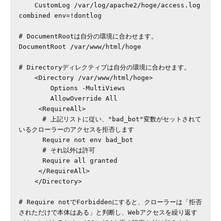
    CustomLog /var/log/apache2/hoge/access.log 
combined env=!dontlog

# DocumentRootは自分の環境に合わせます。

DocumentRoot /var/www/html/hoge

# Directoryディレクティブは自分の環境に合わせます。

    <Directory /var/www/html/hoge>

        Options -MultiViews

        AllowOverride All

     <RequireAll>

      # 上記リストに従い、"bad_bot"変数がセットされて
いるクローラーのアクセスを拒否します

      Require not env bad_bot

      # それ以外は許可

      Require all granted

     </RequireAll>

    </Directory>

# Require notでForbiddenにすると、クローラーは「拒否
されただけで本体はある」と判断し、Webアクセスを繰り返す