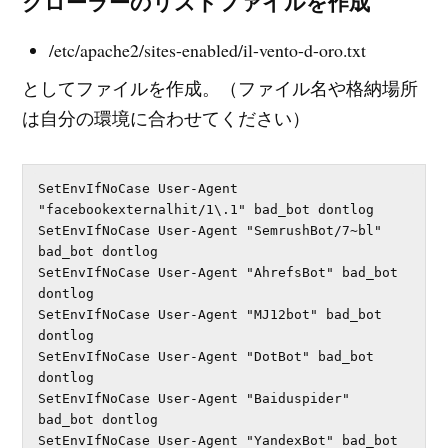
クローラーのリストファイルを作成
/etc/apache2/sites-enabled/il-vento-d-oro.txt
としてファイルを作成。（ファイル名や格納場所
は自分の環境に合わせてください）
SetEnvIfNoCase User-Agent 
"facebookexternalhit/1\.1" bad_bot dontlog

SetEnvIfNoCase User-Agent "SemrushBot/7~bl" 
bad_bot dontlog

SetEnvIfNoCase User-Agent "AhrefsBot" bad_bot 
dontlog

SetEnvIfNoCase User-Agent "MJ12bot" bad_bot 
dontlog

SetEnvIfNoCase User-Agent "DotBot" bad_bot 
dontlog

SetEnvIfNoCase User-Agent "Baiduspider" 
bad_bot dontlog

SetEnvIfNoCase User-Agent "YandexBot" bad_bot 