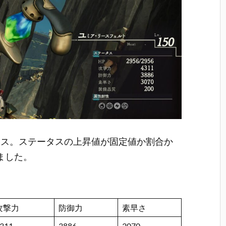
タス。ステータスの上昇値が固定値か割合か
ました。
攻撃力
防御力
素早さ
311
3886
3070