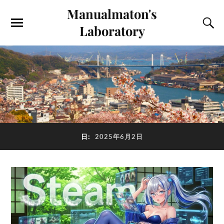
Manualmaton's
Laboratory
日:
2025年6月2日