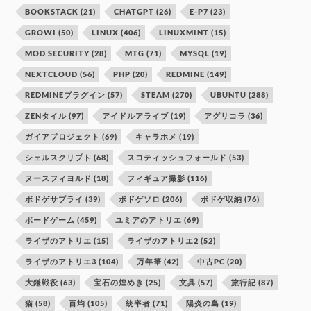
BOOKSTACK
(21)
CHATGPT
(26)
E-P7
(23)
GROWI
(50)
LINUX
(406)
LINUXMINT
(15)
MOD SECURITY
(28)
MTG
(71)
MYSQL
(19)
NEXTCLOUD
(56)
PHP
(20)
REDMINE
(149)
REDMINEプラグイン
(57)
STEAM
(270)
UBUNTU
(288)
ZENタイル
(97)
アイドルアライブ
(19)
アグリコラ
(36)
ガイアプロジェクト
(69)
キャラホメ
(19)
シェルスクリプト
(68)
スコティッシュフォールド
(53)
ヌースフィヨルド
(18)
フィギュア撮影
(116)
ボドゲサプライ
(39)
ボドゲソロ
(206)
ボドゲ収納
(76)
ボードゲーム
(459)
ユミアのアトリエ
(69)
ライザのアトリエ
(15)
ライザのアトリエ2
(52)
ライザのアトリエ3
(104)
万年筆
(42)
中古PC
(20)
大鎌戦役
(63)
宝石の煌めき
(25)
文具
(57)
旅行記
(87)
猫
(58)
百均
(105)
統率者
(71)
陽炎の島
(19)