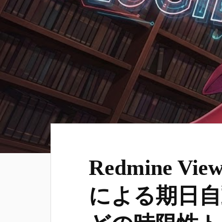
Redmine View
による期日自