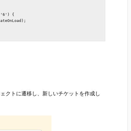


'6') {

ateOnLoad);

。
ジェクトに遷移し、新しいチケットを作成し