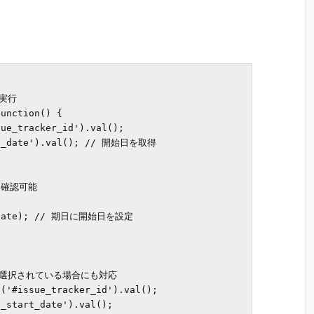
実行

unction() {

ue_tracker_id').val();

rt_date').val(); // 開始日を取得



確認可能



rtDate); // 期日に開始日を設定

選択されている場合にも対応

('#issue_tracker_id').val();

_start_date').val();
