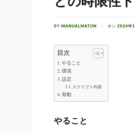
どの時限性ト
BY
MANUALMATON
オン
2024年
目次
やること
環境
設定
スクリプト内容
挙動
やること