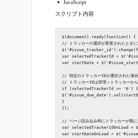
JavaScript
スクリプト内容
$(document).ready(function() {

// トラッカーの選択が変更されたときに
$('#issue_tracker_id').change(f
var selectedTrackerId = $('#iss
var startDate = $('#issue_sta
// 特定のトラッカーIDが選択された場合
// トラッカーIDは管理＞トラッカーから
if (selectedTrackerId == '6') {
$('#issue_due_date').val(sta
}

});

// ページ読み込み時にトラッカーが既に
var selectedTrackerIdOnLoad = $
var startDateOnLoad = $('#issue