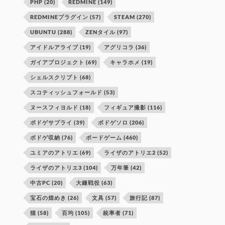
PHP
(20)
REDMINE
(149)
REDMINEプラグイン
(57)
STEAM
(270)
UBUNTU
(288)
ZENタイル
(97)
アイドルアライブ
(19)
アグリコラ
(36)
ガイアプロジェクト
(69)
キャラホメ
(19)
シェルスクリプト
(68)
スコティッシュフォールド
(53)
ヌースフィヨルド
(18)
フィギュア撮影
(116)
ボドゲサプライ
(39)
ボドゲソロ
(206)
ボドゲ収納
(76)
ボードゲーム
(460)
ユミアのアトリエ
(69)
ライザのアトリエ2
(52)
ライザのアトリエ3
(104)
万年筆
(42)
中古PC
(20)
大鎌戦役
(63)
宝石の煌めき
(26)
文具
(57)
旅行記
(87)
猫
(58)
百均
(105)
統率者
(71)