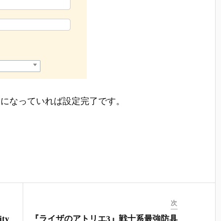
日になっていれば設定完了です。
次
ty
『ライザのアトリエ3』戦士系最強防具