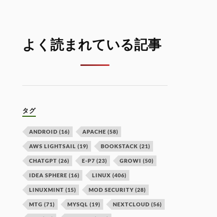
よく読まれている記事
タグ
ANDROID
(16)
APACHE
(58)
AWS LIGHTSAIL
(19)
BOOKSTACK
(21)
CHATGPT
(26)
E-P7
(23)
GROWI
(50)
IDEA SPHERE
(16)
LINUX
(406)
LINUXMINT
(15)
MOD SECURITY
(28)
MTG
(71)
MYSQL
(19)
NEXTCLOUD
(56)