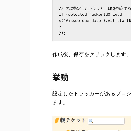
// 先に指定したトラッカーIDを指定する
if (selectedTrackerIdOnLoad == 
$('#issue_due_date').val(startD
}

});
作成後、保存をクリックします
挙動
設定したトラッカーがあるプロ
ます。