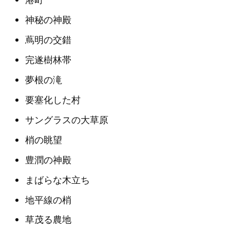
神秘の神殿
蔦明の交錯
完遂樹林帯
夢根の滝
要塞化した村
サングラスの大草原
梢の眺望
豊潤の神殿
まばらな木立ち
地平線の梢
草茂る農地