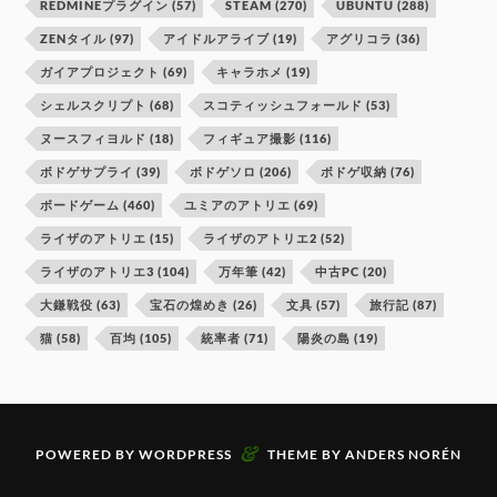
REDMINEプラグイン
(57)
STEAM
(270)
UBUNTU
(288)
ZENタイル
(97)
アイドルアライブ
(19)
アグリコラ
(36)
ガイアプロジェクト
(69)
キャラホメ
(19)
シェルスクリプト
(68)
スコティッシュフォールド
(53)
ヌースフィヨルド
(18)
フィギュア撮影
(116)
ボドゲサプライ
(39)
ボドゲソロ
(206)
ボドゲ収納
(76)
ボードゲーム
(460)
ユミアのアトリエ
(69)
ライザのアトリエ
(15)
ライザのアトリエ2
(52)
ライザのアトリエ3
(104)
万年筆
(42)
中古PC
(20)
大鎌戦役
(63)
宝石の煌めき
(26)
文具
(57)
旅行記
(87)
猫
(58)
百均
(105)
統率者
(71)
陽炎の島
(19)
&
POWERED BY
WORDPRESS
THEME BY
ANDERS NORÉN