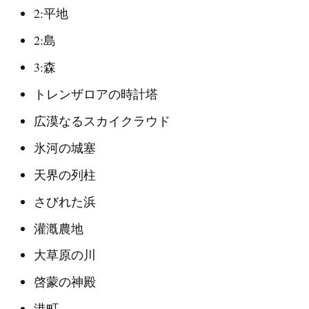
2:平地
2:島
3:森
トレンザロアの時計塔
広漠なるスカイクラウド
氷河の城塞
天界の列柱
さびれた浜
灌漑農地
大草原の川
啓蒙の神殿
港町