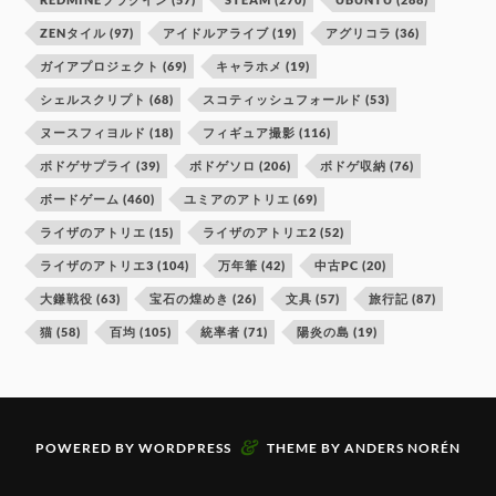
ZENタイル
(97)
アイドルアライブ
(19)
アグリコラ
(36)
ガイアプロジェクト
(69)
キャラホメ
(19)
シェルスクリプト
(68)
スコティッシュフォールド
(53)
ヌースフィヨルド
(18)
フィギュア撮影
(116)
ボドゲサプライ
(39)
ボドゲソロ
(206)
ボドゲ収納
(76)
ボードゲーム
(460)
ユミアのアトリエ
(69)
ライザのアトリエ
(15)
ライザのアトリエ2
(52)
ライザのアトリエ3
(104)
万年筆
(42)
中古PC
(20)
大鎌戦役
(63)
宝石の煌めき
(26)
文具
(57)
旅行記
(87)
猫
(58)
百均
(105)
統率者
(71)
陽炎の島
(19)
&
POWERED BY
WORDPRESS
THEME BY
ANDERS NORÉN