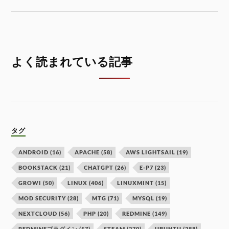
よく読まれている記事
タグ
ANDROID
(16)
APACHE
(58)
AWS LIGHTSAIL
(19)
BOOKSTACK
(21)
CHATGPT
(26)
E-P7
(23)
GROWI
(50)
LINUX
(406)
LINUXMINT
(15)
MOD SECURITY
(28)
MTG
(71)
MYSQL
(19)
NEXTCLOUD
(56)
PHP
(20)
REDMINE
(149)
REDMINEプラグイン
(57)
STEAM
(270)
UBUNTU
(288)