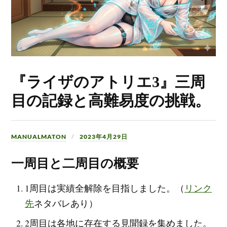
『ライザのアトリエ3』三周
目の記録と高難易度の挑戦。
MANUALMATON
2023年4月29日
一周目と二周目の概要
1周目は実績全解除を目指しました。（
リンク
先
ネタバレあり）
2周目は各地に存在する見聞録を集めました。