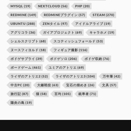
MYSQL
(19)
NEXTCLOUD
(56)
PHP
(20)
REDMINE
(149)
REDMINEプラグイン
(57)
STEAM
(270)
UBUNTU
(288)
ZENタイル
(97)
アイドルアライブ
(19)
アグリコラ
(36)
ガイアプロジェクト
(69)
キャラホメ
(19)
シェルスクリプト
(68)
スコティッシュフォールド
(53)
ヌースフィヨルド
(18)
フィギュア撮影
(116)
ボドゲサプライ
(39)
ボドゲソロ
(206)
ボドゲ収納
(76)
ボードゲーム
(461)
ユミアのアトリエ
(69)
ライザのアトリエ2
(52)
ライザのアトリエ3
(104)
万年筆
(42)
中古PC
(20)
大鎌戦役
(63)
宝石の煌めき
(26)
文具
(57)
旅行記
(87)
猫
(58)
百均
(105)
統率者
(71)
陽炎の島
(19)