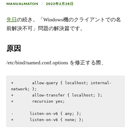
MANUALMATON
2022年2月28日
先日
の続き。「Windows機のクライアントでの名
前解決不可」問題の解決篇です。
原因
/etc/bind/named.conf.options を修正する際、
+        allow-query { localhost; internal-
network; };

+        allow-transfer { localhost; };

+        recursion yes;

-       listen-on-v6 { any; };

+       listen-on-v6 { none; };