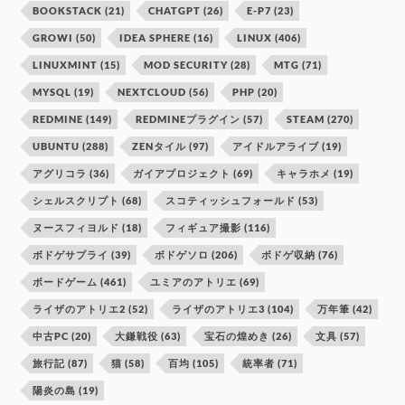
BOOKSTACK
(21)
CHATGPT
(26)
E-P7
(23)
GROWI
(50)
IDEA SPHERE
(16)
LINUX
(406)
LINUXMINT
(15)
MOD SECURITY
(28)
MTG
(71)
MYSQL
(19)
NEXTCLOUD
(56)
PHP
(20)
REDMINE
(149)
REDMINEプラグイン
(57)
STEAM
(270)
UBUNTU
(288)
ZENタイル
(97)
アイドルアライブ
(19)
アグリコラ
(36)
ガイアプロジェクト
(69)
キャラホメ
(19)
シェルスクリプト
(68)
スコティッシュフォールド
(53)
ヌースフィヨルド
(18)
フィギュア撮影
(116)
ボドゲサプライ
(39)
ボドゲソロ
(206)
ボドゲ収納
(76)
ボードゲーム
(461)
ユミアのアトリエ
(69)
ライザのアトリエ2
(52)
ライザのアトリエ3
(104)
万年筆
(42)
中古PC
(20)
大鎌戦役
(63)
宝石の煌めき
(26)
文具
(57)
旅行記
(87)
猫
(58)
百均
(105)
統率者
(71)
陽炎の島
(19)