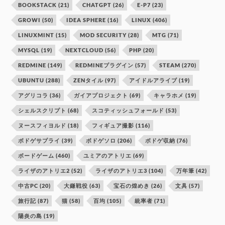
BOOKSTACK
(21)
CHATGPT
(26)
E-P7
(23)
GROWI
(50)
IDEA SPHERE
(16)
LINUX
(406)
LINUXMINT
(15)
MOD SECURITY
(28)
MTG
(71)
MYSQL
(19)
NEXTCLOUD
(56)
PHP
(20)
REDMINE
(149)
REDMINEプラグイン
(57)
STEAM
(270)
UBUNTU
(288)
ZENタイル
(97)
アイドルアライブ
(19)
アグリコラ
(36)
ガイアプロジェクト
(69)
キャラホメ
(19)
シェルスクリプト
(68)
スコティッシュフォールド
(53)
ヌースフィヨルド
(18)
フィギュア撮影
(116)
ボドゲサプライ
(39)
ボドゲソロ
(206)
ボドゲ収納
(76)
ボードゲーム
(460)
ユミアのアトリエ
(69)
ライザのアトリエ2
(52)
ライザのアトリエ3
(104)
万年筆
(42)
中古PC
(20)
大鎌戦役
(63)
宝石の煌めき
(26)
文具
(57)
旅行記
(87)
猫
(58)
百均
(105)
統率者
(71)
陽炎の島
(19)