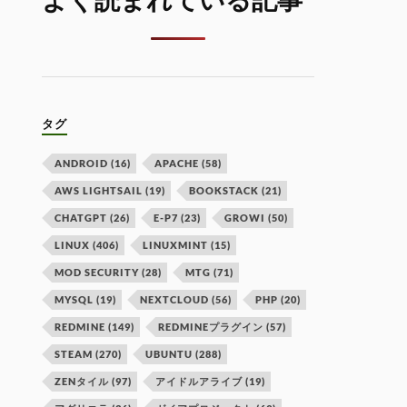
よく読まれている記事
タグ
ANDROID
(16)
APACHE
(58)
AWS LIGHTSAIL
(19)
BOOKSTACK
(21)
CHATGPT
(26)
E-P7
(23)
GROWI
(50)
LINUX
(406)
LINUXMINT
(15)
MOD SECURITY
(28)
MTG
(71)
MYSQL
(19)
NEXTCLOUD
(56)
PHP
(20)
REDMINE
(149)
REDMINEプラグイン
(57)
STEAM
(270)
UBUNTU
(288)
ZENタイル
(97)
アイドルアライブ
(19)