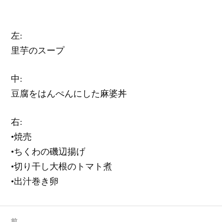
左:
里芋のスープ
中:
豆腐をはんぺんにした麻婆丼
右:
•焼売
•ちくわの磯辺揚げ
•切り干し大根のトマト煮
•出汁巻き卵
前