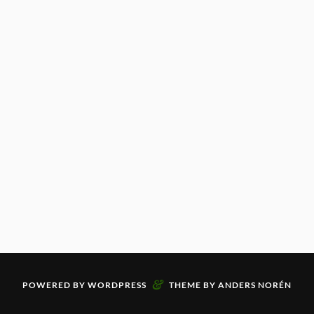
&
POWERED BY
WORDPRESS
THEME BY
ANDERS NORÉN