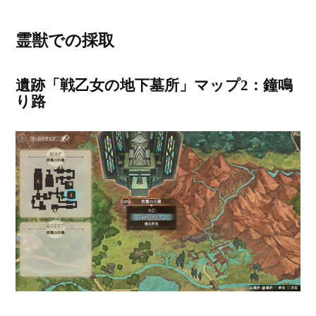
霊獣での採取
遺跡「戦乙女の地下墓所」マップ2：鐘鳴
り路