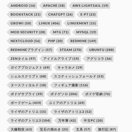
ANDROID
(16)
APACHE
(58)
AWS LIGHTSAIL
(19)
BOOKSTACK
(21)
CHATGPT
(26)
E-P7
(23)
GROWI
(50)
LINUX
(406)
LINUXMINT
(15)
MOD SECURITY
(28)
MTG
(71)
MYSQL
(19)
NEXTCLOUD
(56)
PHP
(20)
REDMINE
(149)
REDMINEプラグイン
(57)
STEAM
(270)
UBUNTU
(288)
ZENタイル
(97)
アイドルアライブ
(19)
アグリコラ
(36)
ガイアプロジェクト
(69)
キャラホメ
(19)
シェルスクリプト
(68)
スコティッシュフォールド
(53)
ヌースフィヨルド
(18)
フィギュア撮影
(116)
ボドゲサプライ
(39)
ボドゲソロ
(206)
ボドゲ収納
(76)
ボードゲーム
(459)
ユミアのアトリエ
(69)
ライザのアトリエ
(15)
ライザのアトリエ2
(52)
ライザのアトリエ3
(104)
万年筆
(42)
中古PC
(20)
大鎌戦役
(63)
宝石の煌めき
(25)
文具
(57)
旅行記
(87)