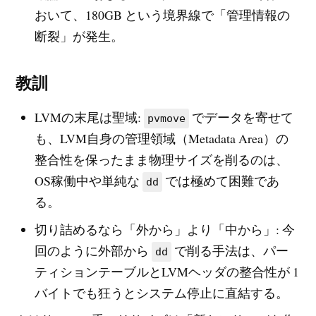
おいて、180GB という境界線で「管理情報の
断裂」が発生。
教訓
LVMの末尾は聖域:
でデータを寄せて
pvmove
も、LVM自身の管理領域（Metadata Area）の
整合性を保ったまま物理サイズを削るのは、
OS稼働中や単純な
では極めて困難であ
dd
る。
切り詰めるなら「外から」より「中から」: 今
回のように外部から
で削る手法は、パー
dd
ティションテーブルとLVMヘッダの整合性が 1
バイトでも狂うとシステム停止に直結する。