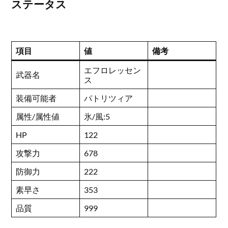
ステータス
項目
値
備考
エフロレッセン
武器名
ス
装備可能者
パトリツィア
属性/属性値
氷/風:5
HP
122
攻撃力
678
防御力
222
素早さ
353
品質
999