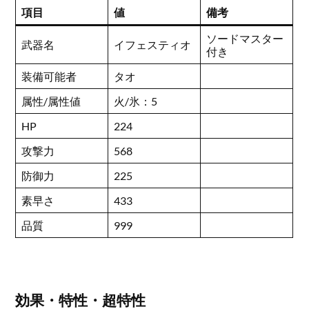
項目
値
備考
ソードマスター
武器名
イフェスティオ
付き
装備可能者
タオ
属性/属性値
火/氷：5
HP
224
攻撃力
568
防御力
225
素早さ
433
品質
999
効果・特性・超特性