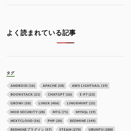
よく読まれている記事
タグ
ANDROID
(16)
APACHE
(58)
AWS LIGHTSAIL
(19)
BOOKSTACK
(21)
CHATGPT
(26)
E-P7
(23)
GROWI
(50)
LINUX
(406)
LINUXMINT
(15)
MOD SECURITY
(28)
MTG
(71)
MYSQL
(19)
NEXTCLOUD
(56)
PHP
(20)
REDMINE
(149)
REDMINEプラグイン
(57)
STEAM
(270)
UBUNTU
(288)