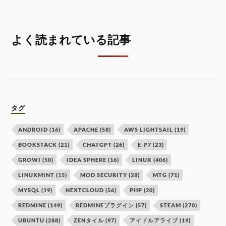
よく読まれている記事
タグ
ANDROID
(16)
APACHE
(58)
AWS LIGHTSAIL
(19)
BOOKSTACK
(21)
CHATGPT
(26)
E-P7
(23)
GROWI
(50)
IDEA SPHERE
(16)
LINUX
(406)
LINUXMINT
(15)
MOD SECURITY
(28)
MTG
(71)
MYSQL
(19)
NEXTCLOUD
(56)
PHP
(20)
REDMINE
(149)
REDMINEプラグイン
(57)
STEAM
(270)
UBUNTU
(288)
ZENタイル
(97)
アイドルアライブ
(19)