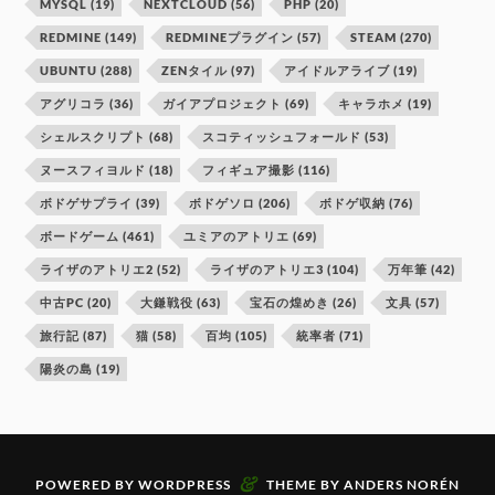
MYSQL
(19)
NEXTCLOUD
(56)
PHP
(20)
REDMINE
(149)
REDMINEプラグイン
(57)
STEAM
(270)
UBUNTU
(288)
ZENタイル
(97)
アイドルアライブ
(19)
アグリコラ
(36)
ガイアプロジェクト
(69)
キャラホメ
(19)
シェルスクリプト
(68)
スコティッシュフォールド
(53)
ヌースフィヨルド
(18)
フィギュア撮影
(116)
ボドゲサプライ
(39)
ボドゲソロ
(206)
ボドゲ収納
(76)
ボードゲーム
(461)
ユミアのアトリエ
(69)
ライザのアトリエ2
(52)
ライザのアトリエ3
(104)
万年筆
(42)
中古PC
(20)
大鎌戦役
(63)
宝石の煌めき
(26)
文具
(57)
旅行記
(87)
猫
(58)
百均
(105)
統率者
(71)
陽炎の島
(19)
&
POWERED BY
WORDPRESS
THEME BY
ANDERS NORÉN