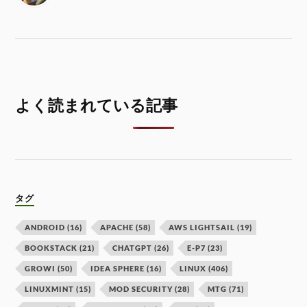
よく読まれている記事
タグ
ANDROID
(16)
APACHE
(58)
AWS LIGHTSAIL
(19)
BOOKSTACK
(21)
CHATGPT
(26)
E-P7
(23)
GROWI
(50)
IDEA SPHERE
(16)
LINUX
(406)
LINUXMINT
(15)
MOD SECURITY
(28)
MTG
(71)