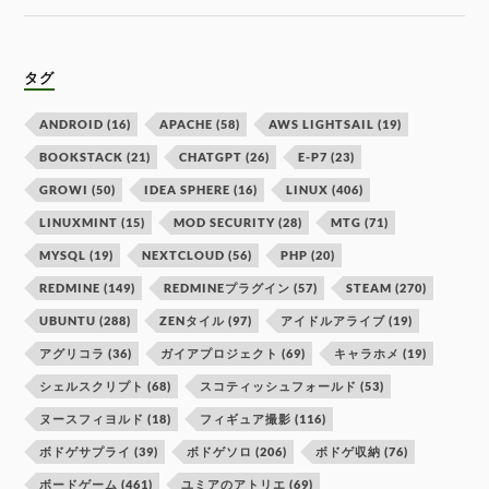
タグ
ANDROID
(16)
APACHE
(58)
AWS LIGHTSAIL
(19)
BOOKSTACK
(21)
CHATGPT
(26)
E-P7
(23)
GROWI
(50)
IDEA SPHERE
(16)
LINUX
(406)
LINUXMINT
(15)
MOD SECURITY
(28)
MTG
(71)
MYSQL
(19)
NEXTCLOUD
(56)
PHP
(20)
REDMINE
(149)
REDMINEプラグイン
(57)
STEAM
(270)
UBUNTU
(288)
ZENタイル
(97)
アイドルアライブ
(19)
アグリコラ
(36)
ガイアプロジェクト
(69)
キャラホメ
(19)
シェルスクリプト
(68)
スコティッシュフォールド
(53)
ヌースフィヨルド
(18)
フィギュア撮影
(116)
ボドゲサプライ
(39)
ボドゲソロ
(206)
ボドゲ収納
(76)
ボードゲーム
(461)
ユミアのアトリエ
(69)