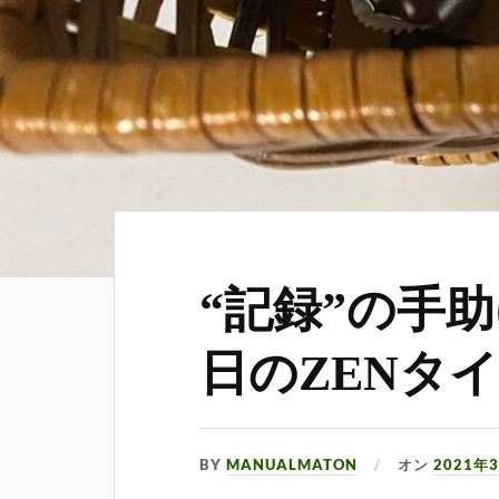
“記録”の手助
日のZENタ
BY
MANUALMATON
オン
2021年