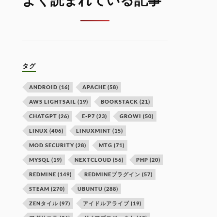
よく読まれている記事
タグ
ANDROID
(16)
APACHE
(58)
AWS LIGHTSAIL
(19)
BOOKSTACK
(21)
CHATGPT
(26)
E-P7
(23)
GROWI
(50)
LINUX
(406)
LINUXMINT
(15)
MOD SECURITY
(28)
MTG
(71)
MYSQL
(19)
NEXTCLOUD
(56)
PHP
(20)
REDMINE
(149)
REDMINEプラグイン
(57)
STEAM
(270)
UBUNTU
(288)
ZENタイル
(97)
アイドルアライブ
(19)