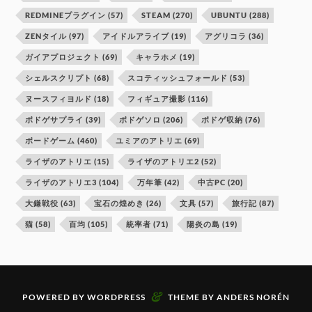
REDMINEプラグイン
(57)
STEAM
(270)
UBUNTU
(288)
ZENタイル
(97)
アイドルアライブ
(19)
アグリコラ
(36)
ガイアプロジェクト
(69)
キャラホメ
(19)
シェルスクリプト
(68)
スコティッシュフォールド
(53)
ヌースフィヨルド
(18)
フィギュア撮影
(116)
ボドゲサプライ
(39)
ボドゲソロ
(206)
ボドゲ収納
(76)
ボードゲーム
(460)
ユミアのアトリエ
(69)
ライザのアトリエ
(15)
ライザのアトリエ2
(52)
ライザのアトリエ3
(104)
万年筆
(42)
中古PC
(20)
大鎌戦役
(63)
宝石の煌めき
(26)
文具
(57)
旅行記
(87)
猫
(58)
百均
(105)
統率者
(71)
陽炎の島
(19)
&
POWERED BY
WORDPRESS
THEME BY
ANDERS NORÉN